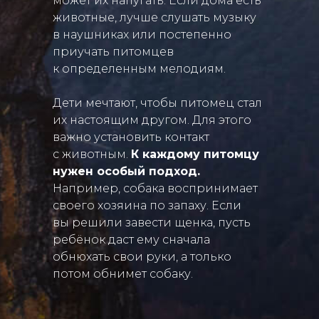
может их напугать. Если дома есть
животные, лучше слушать музыку
в наушниках или постепенно
приучать питомцев
к определенным мелодиям.
Дети мечтают, чтобы питомец стал
их настоящим другом. Для этого
важно установить контакт
с животным.
К каждому питомцу
нужен особый подход.
Например, собака воспринимает
своего хозяина по запаху. Если
вы решили завести щенка, пусть
ребёнок даст ему сначала
обнюхать свои руки, а только
потом обнимет собаку.