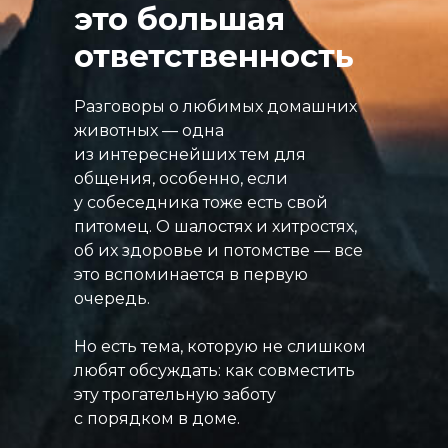
это большая
ответственность
Разговоры о любимых домашних
животных — одна
из интереснейших тем для
общения, особенно, если
у собеседника тоже есть свой
питомец. О шалостях и хитростях,
об их здоровье и потомстве — все
это вспоминается в первую
очередь.
Но есть тема, которую не слишком
любят обсуждать: как совместить
эту трогательную заботу
с порядком в доме.