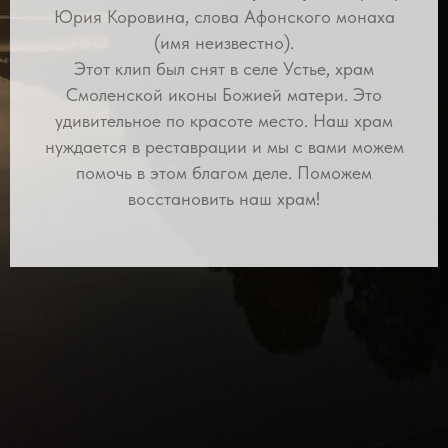
Юрия Коровина, слова Афонского монаха
(имя неизвестно).
Этот клип был снят в селе Устье, храм
Смоленской иконы Божией матери. Это
удивительное по красоте место. Наш храм
нуждается в реставрации и мы с вами можем
помочь в этом благом деле. Поможем
восстановить наш храм!