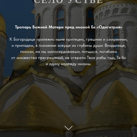
Тропарь Божией Матери пред иконой Ее «Одигитрия»
К Богородице прилежно ныне притецем, грешнии и смиреннии,
и припадем, в покаянии зовуще из глубины души: Владычице,
помози, на ны милосердовавши, потщися, погибаем
от множества прегрешений, не отврати Твоя рабы тщи, Тя бо
и едину надежду имамы.